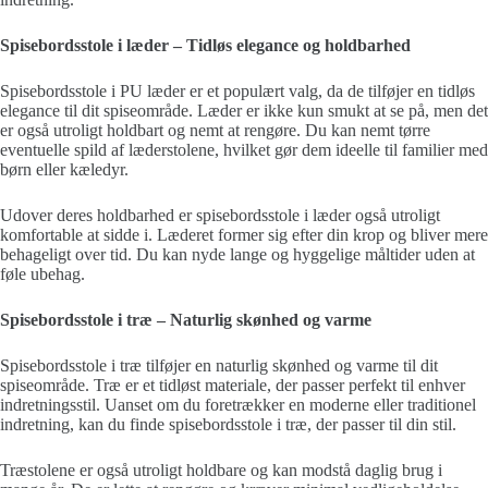
Spisebordsstole i læder – Tidløs elegance og holdbarhed
Spisebordsstole i PU læder er et populært valg, da de tilføjer en tidløs
elegance til dit spiseområde. Læder er ikke kun smukt at se på, men det
er også utroligt holdbart og nemt at rengøre. Du kan nemt tørre
eventuelle spild af læderstolene, hvilket gør dem ideelle til familier med
børn eller kæledyr.
Udover deres holdbarhed er spisebordsstole i læder også utroligt
komfortable at sidde i. Læderet former sig efter din krop og bliver mere
behageligt over tid. Du kan nyde lange og hyggelige måltider uden at
føle ubehag.
Spisebordsstole i træ – Naturlig skønhed og varme
Spisebordsstole i træ tilføjer en naturlig skønhed og varme til dit
spiseområde. Træ er et tidløst materiale, der passer perfekt til enhver
indretningsstil. Uanset om du foretrækker en moderne eller traditionel
indretning, kan du finde spisebordsstole i træ, der passer til din stil.
Træstolene er også utroligt holdbare og kan modstå daglig brug i