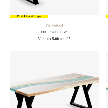
Produktion: 6-8 uger
Plankebord
Fra
17.495,00
kr.
Vurderet
5.00
ud af 5