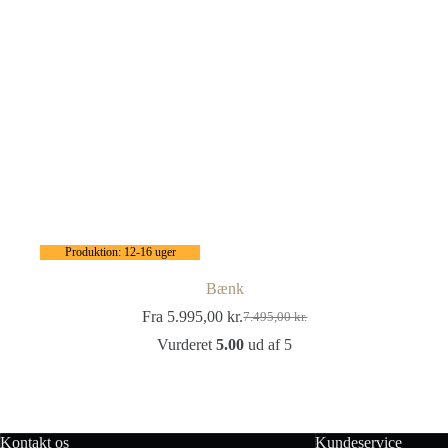
Produktion: 12-16 uger
Bænk
Fra
5.995,00
kr.
7.495,00
kr.
Vurderet
5.00
ud af 5
Kontakt os
Kundeservice