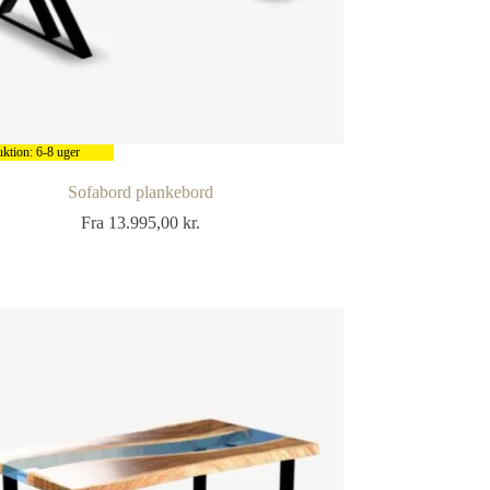
ktion: 6-8 uger
Sofabord plankebord
Fra
13.995,00
kr.