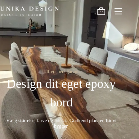
Tilfredshedsgaranti
Design dit eget epoxy
bord
Vælg størrelse, farve og udtryk. Godkend planken før vi
bygger.