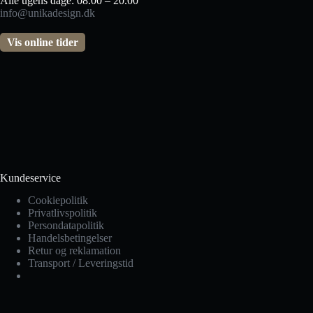
Alle ugens dage: 08.00 – 20.00
info@unikadesign.dk
Vis online tider
Kundeservice
Cookiepolitik
Privatlivspolitik
Persondatapolitik
Handelsbetingelser
Retur og reklamation
Transport / Leveringstid