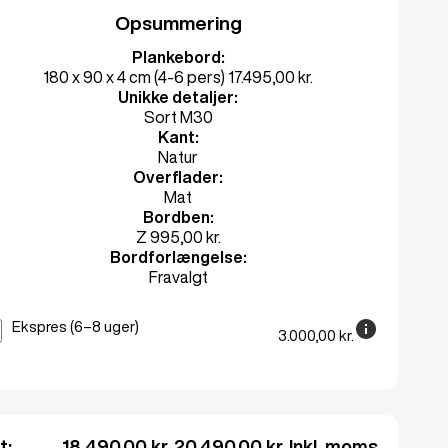
Opsummering
Plankebord:
180 x 90 x 4 cm (4-6 pers)
17.495,00 kr.
Unikke detaljer:
Sort M30
Kant:
Natur
Overflader:
Mat
Bordben:
Z
995,00 kr.
Bordforlængelse:
Fravalgt
Ekspres (6–8 uger)
3.000,00
kr.
lt:
18.490,00 kr.
20.490,00 kr.
Inkl. moms