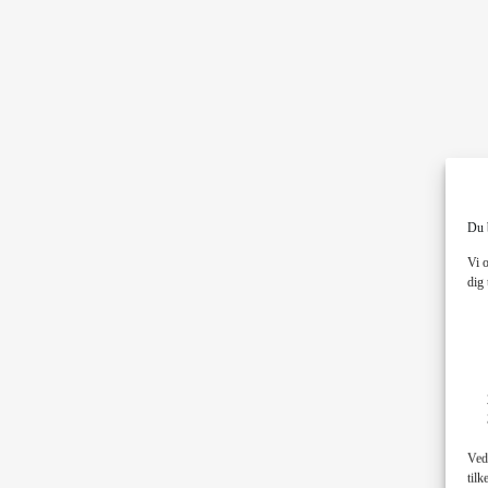
Du 
Vi 
dig 
Ved 
tilk