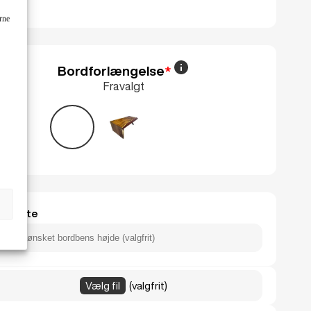
ørne
Bordforlængelse
*
Fravalgt
føj note
Vælg fil
(valgfrit)