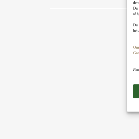
dere
Du k
af 
Du 
beha
Om 
Goo
Fin