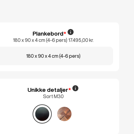
Plankebord
*
180 x 90 x 4 cm (4-6 pers)
17.495,00 kr.
180 x 90 x 4 cm (4-6 pers)
Unikke detaljer
*
 & øvrige.
Sort M30