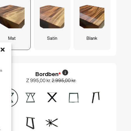
Mat
Satin
Blank
om
Bordben
*
Z
995,00 kr.
2.995,00 kr.
g