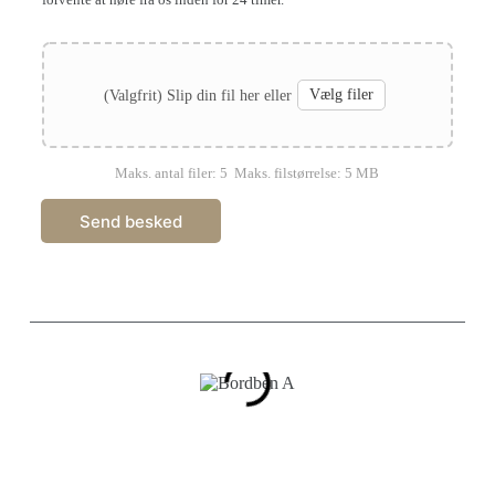
forvente at høre fra os inden for 24 timer."
I
n
s
(Valgfrit) Slip din fil her eller
Vælg filer
p
i
r
a
Maks. antal filer:
5
Maks. filstørrelse:
5 MB
t
i
o
Send besked
n