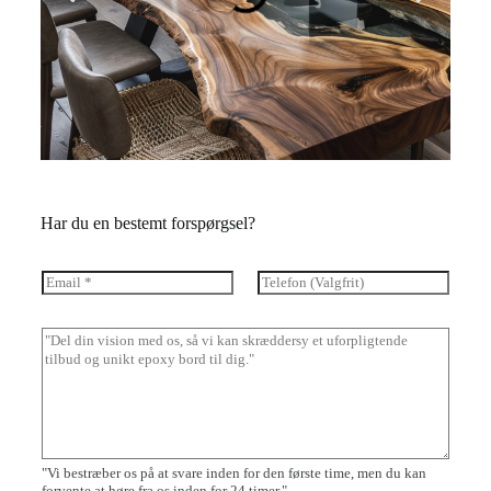
Har du en bestemt forspørgsel?
E
T
m
e
a
l
i
e
B
l
f
e
*
o
s
n
k
e
d
"Vi bestræber os på at svare inden for den første time, men du kan