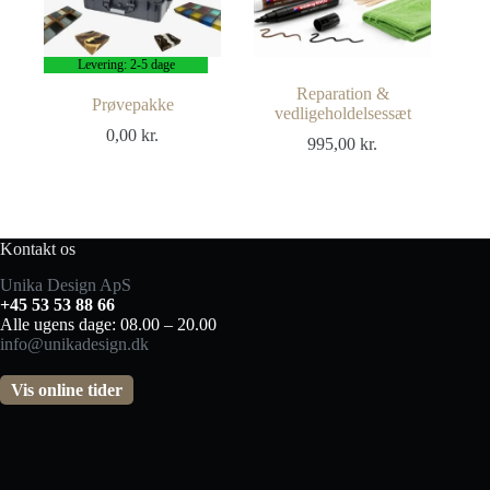
Levering: 2-5 dage
Reparation &
Prøvepakke
vedligeholdelsessæt
0,00
kr.
995,00
kr.
Kontakt os
Unika Design ApS
+45 53 53 88 66
Alle ugens dage: 08.00 – 20.00
info@unikadesign.dk
Vis online tider