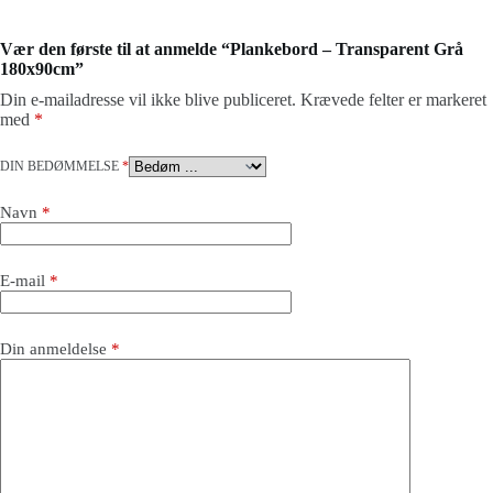
v
a
r
Vær den første til at anmelde “Plankebord – Transparent Grå
p
180x90cm”
å
d
Din e-mailadresse vil ikke blive publiceret.
Krævede felter er markeret
i
med
*
n
e
DIN BEDØMMELSE
*
s
p
ø
Navn
*
r
g
s
E-mail
*
m
å
l
*
Din anmeldelse
*