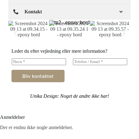
Kontakt
Leder du efter vejledning eller mere information?
F
T
å
e
v
l
Bliv kontaktet
e
e
j
f
l
o
e
n
Unika Design: Noget de andre ikke har!
d
/
n
E
i
m
n
a
Anmeldelser
g
i
o
l
Der er endnu ikke nogle anmeldelser.
g
*
s