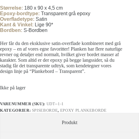
Størrelse
:
180 x 90 x 4,5 cm
Epoxy-bordtype:
Transparent grå epoxy
Overfladetype:
Satin
Kant & Vinkel:
Lige 90*
Bordben:
S-Bordben
Her får du den eksklusive satin-overflade kombineret med grå
epoxy – en af vores egne favoritter! Planken har flere naturlige
revner og detaljer end normalt, hvilket giver bordet masser af
karakter. Som altid er der epoxy på begge langssider, så du
stadig får det transparente udtryk, som kendetegner vores
design linje på “Plankebord – Transparent”.
Ikke på lager
VARENUMMER (SKU):
UDT--1-1
KATEGORIER:
SPISEBORDE
,
EPOXY PLANKEBORDE
Produkt