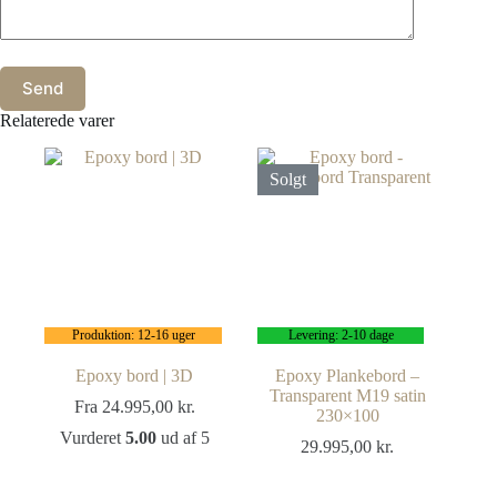
Send
Relaterede varer
Solgt
Produktion: 12-16 uger
Levering: 2-10 dage
Epoxy bord | 3D
Epoxy Plankebord –
Transparent M19 satin
Fra
24.995,00
kr.
230×100
Vurderet
5.00
ud af 5
29.995,00
kr.